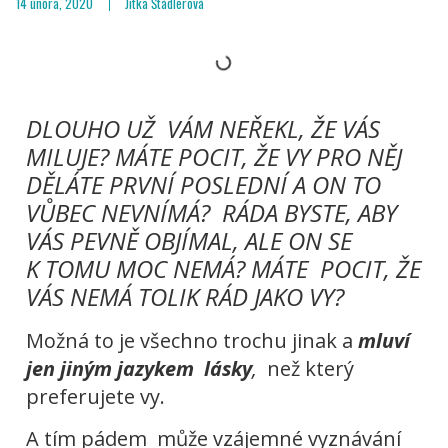
14 února, 2020
Jitka Štádlerová
DLOUHO UŽ VÁM NEŘEKL, ŽE VÁS
MILUJE? MÁTE POCIT, ŽE VY PRO NĚJ
DĚLÁTE PRVNÍ POSLEDNÍ A ON TO
VŮBEC NEVNÍMÁ? RÁDA BYSTE, ABY
VÁS PEVNĚ OBJÍMAL, ALE ON SE
K TOMU MOC NEMÁ? MÁTE POCIT, ŽE
VÁS NEMÁ TOLIK RÁD JAKO VY?
Možná to je všechno trochu jinak a
mluví
jen jiným jazykem lásky
,
než který
preferujete vy.
A tím pádem může vzájemné vyznávání