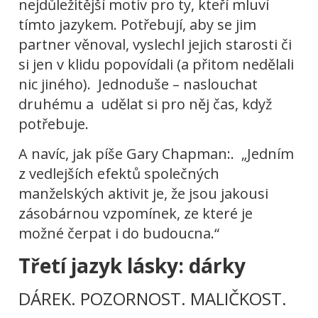
nejdůležitější motiv pro ty, kteří mluví
tímto jazykem. Potřebují, aby se jim
partner věnoval, vyslechl jejich starosti či
si jen v klidu popovídali (a přitom nedělali
nic jiného). Jednoduše – naslouchat
druhému a udělat si pro něj čas, když
potřebuje.
A navíc, jak píše Gary Chapman:. „Jedním
z vedlejších efektů společných
manželských aktivit je, že jsou jakousi
zásobárnou vzpomínek, ze které je
možné čerpat i do budoucna.“
Třetí jazyk lásky: dárky
DÁREK. POZORNOST. MALIČKOST.