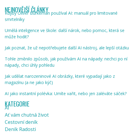
NEJNOVĚJŠÍ ČLÁNKY
Kdyby Oliver Burkeman používal AI: manuál pro limitované
smrtelníky
Umělá inteligence ve škole: další nárok, nebo pomoc, která se
může hodit?
Jak poznat, že už nepotřebujete další AI nástroj, ale lepší otázku
Tohle změnilo způsob, jak používám AI na nápady: nechci po ní
nápady, chci úhly pohledu
Jak udělat narozeninové AI obrázky, které vypadají jako z
magazínu (a ne jako kýč)
AI jako instantní polévka: Umíte vařit, nebo jen zaléváte sáček?
KATEGORIE
AI
Ať vám chutná život
Cestovní deník
Deník Radosti