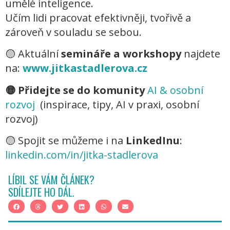
umělé inteligence.
Učím lidi pracovat efektivněji, tvořivě a
zároveň v souladu se sebou.
🟡
Aktuální
semináře a workshopy
najdete
na:
www.jitkastadlerova.cz
🟡
Přidejte se do komunity
AI & osobní
rozvoj
(inspirace, tipy, AI v praxi, osobní
rozvoj)
🟡
Spojit se můžeme i na
LinkedInu
:
linkedin.com/in/jitka-stadlerova
LÍBIL SE VÁM ČLÁNEK?
SDÍLEJTE HO DÁL.