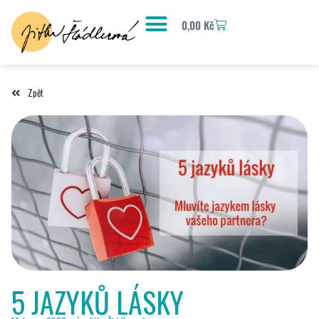
0,00
Kč
Zpět
5 JAZYKŮ LÁSKY