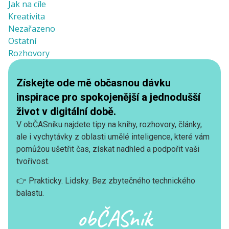
Jak na cíle
Kreativita
Nezařazeno
Ostatní
Rozhovory
Získejte ode mě občasnou dávku
inspirace pro spokojenější a jednodušší
život v digitální době.
V obČASníku najdete tipy na knihy, rozhovory, články,
ale i vychytávky z oblasti umělé inteligence, které vám
pomůžou ušetřit čas, získat nadhled a podpořit vaši
tvořivost.
👉 Prakticky. Lidsky. Bez zbytečného technického
balastu.
obČASník