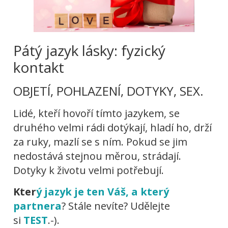
Pátý jazyk lásky: fyzický
kontakt
OBJETÍ, POHLAZENÍ, DOTYKY, SEX.
Lidé, kteří hovoří tímto jazykem, se
druhého velmi rádi dotýkají, hladí ho, drží
za ruky, mazlí se s ním. Pokud se jim
nedostává stejnou měrou, strádají.
Dotyky k životu velmi potřebují.
Kter
ý jazyk je ten Váš, a který
partnera
? Stále nevíte? Udělejte
si
TEST
.-).