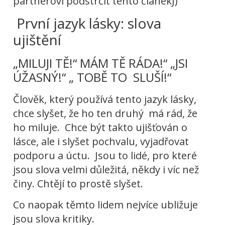
partnerovi podstrčit tento článekJ)
První jazyk lásky: slova
ujištění
„MILUJI TĚ!“ MÁM TĚ RÁDA!“ „JSI
ÚŽASNÝ!“ „ TOBĚ TO SLUŠÍ!“
Člověk, který používá tento jazyk lásky,
chce slyšet, že ho ten druhý má rád, že
ho miluje. Chce být takto ujišťován o
lásce, ale i slyšet pochvalu, vyjadřovat
podporu a úctu. Jsou to lidé, pro které
jsou slova velmi důležitá, někdy i víc než
činy. Chtějí to prostě slyšet.
Co naopak těmto lidem nejvíce ubližuje
jsou slova kritiky.