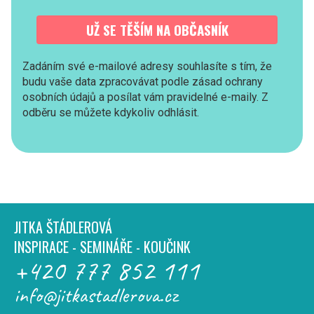
UŽ SE TĚŠÍM NA OBČASNÍK
Zadáním své e-mailové adresy souhlasíte s tím, že
budu vaše data zpracovávat podle zásad ochrany
osobních údajů a posílat vám pravidelné e-maily. Z
odběru se můžete kdykoliv odhlásit.
JITKA ŠTÁDLEROVÁ
INSPIRACE - SEMINÁŘE - KOUČINK
+420 777 852 111
info@jitkastadlerova.cz