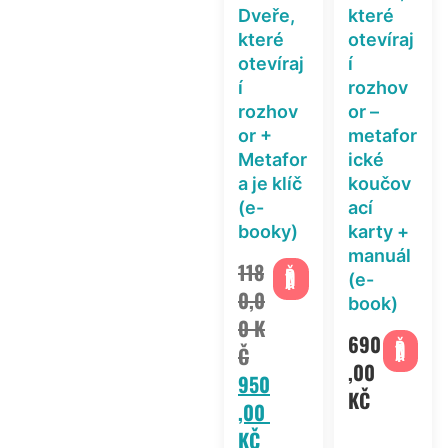
Dveře,
které
které
otevíraj
otevíraj
í
í
rozhov
rozhov
or –
or +
metafor
Metafor
ické
a je klíč
koučov
(e-
ací
booky)
karty +
manuál
118
PŘIDAT
(e-
0,0
book)
0
K
690
PŘIDAT
Č
,00
950
KČ
,00
KČ