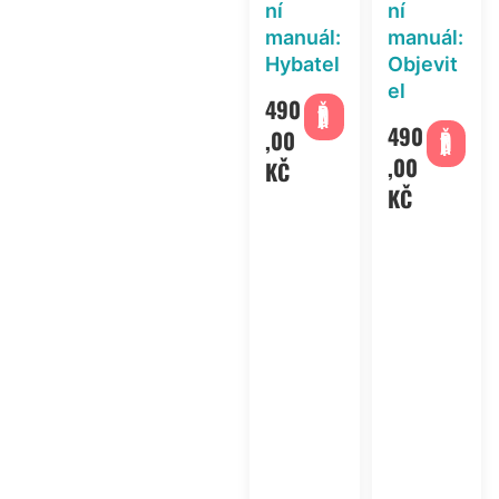
ní
ní
manuál:
manuál:
Hybatel
Objevit
el
490
PŘIDAT
490
,00
PŘIDAT
,00
KČ
KČ