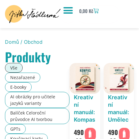
0,00
Kč
Domů
/ Obchod
Produkty
Vše
Nezařazené
E-booky
AI obrázky pro učitele
Kreativ
Kreativ
jazyků varianty
ní
ní
manuál:
manuál:
Balíček Celoroční
Kompas
Umělec
průvodce AI tvorbou
GPTs
490
490
PŘIDAT
PŘIDAT
Koučovací karty