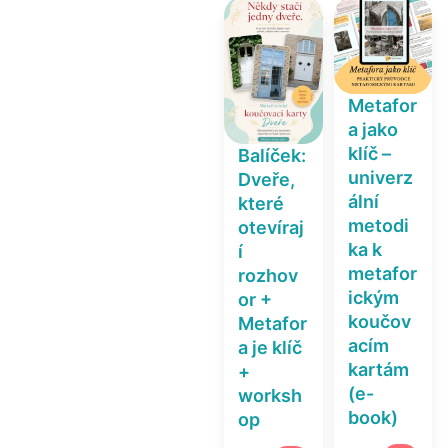
Metafor
a jako
klíč –
Balíček:
univerz
Dveře,
ální
které
metodi
otevíraj
ka k
í
metafor
rozhov
ickým
or +
koučov
Metafor
acím
a je klíč
kartám
+
(e-
worksh
book)
op