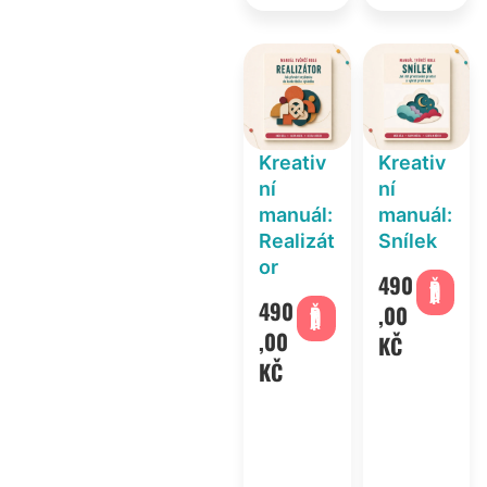
Kreativ
Kreativ
ní
ní
manuál:
manuál:
Realizát
Snílek
or
490
PŘIDAT
490
,00
PŘIDAT
,00
KČ
KČ