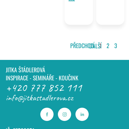
PŘEDCHOZÍ
1
2
3
DALŠÍ
JITKA ŠTÁDLEROVÁ
INSPIRACE - SEMINÁŘE - KOUČINK
+420 777 852 111
info@jitkastadlerova.cz