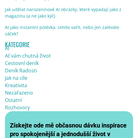
Jak udělat narozeninové AI obrázky, které vypadají jako z
magazínu (a ne jako kýč)
AI jako instantní polévka: Umíte vařit, nebo jen zaléváte
sáček?
KATEGORIE
AI
Ať vám chutná život
Cestovní deník
Deník Radosti
Jak na cíle
Kreativita
Nezařazeno
Ostatní
Rozhovory
Získejte ode mě občasnou dávku inspirace
pro spokojenější a jednodušší život v