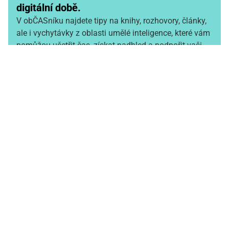
digitální době.
V obČASníku najdete tipy na knihy, rozhovory, články,
ale i vychytávky z oblasti umělé inteligence, které vám
pomůžou ušetřit čas, získat nadhled a podpořit vaši
tvořivost.
👉 Prakticky. Lidsky. Bez zbytečného technického
balastu.
obČASník
Jméno
Přijmení
E-mail