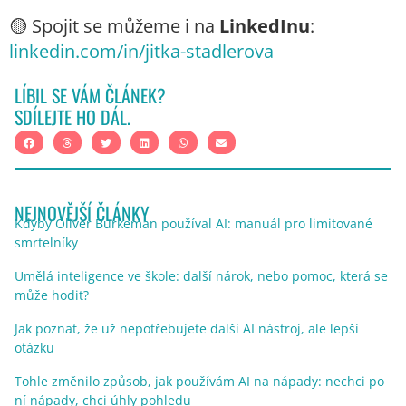
🟡
Spojit se můžeme i na
LinkedInu
:
linkedin.com/in/jitka-stadlerova
LÍBIL SE VÁM ČLÁNEK?
SDÍLEJTE HO DÁL.
NEJNOVĚJŠÍ ČLÁNKY
Kdyby Oliver Burkeman používal AI: manuál pro limitované
smrtelníky
Umělá inteligence ve škole: další nárok, nebo pomoc, která se
může hodit?
Jak poznat, že už nepotřebujete další AI nástroj, ale lepší
otázku
Tohle změnilo způsob, jak používám AI na nápady: nechci po
ní nápady, chci úhly pohledu