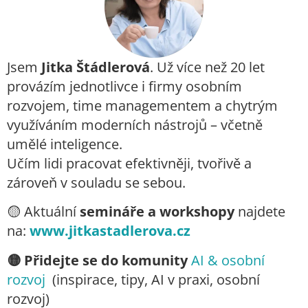
Jsem
Jitka Štádlerová
. Už více než 20 let
provázím jednotlivce i firmy osobním
rozvojem, time managementem a chytrým
využíváním moderních nástrojů – včetně
umělé inteligence.
Učím lidi pracovat efektivněji, tvořivě a
zároveň v souladu se sebou.
🟡
Aktuální
semináře a workshopy
najdete
na:
www.jitkastadlerova.cz
🟡
Přidejte se do komunity
AI & osobní
rozvoj
(inspirace, tipy, AI v praxi, osobní
rozvoj)