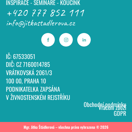
INSPIRACE - SEMINÁŘE - KOUČINK
+420 777 852 111
info@jitkastadlerova.cz
IČ: 67533051
DIČ: CZ 7160014785
VRÁTKOVSKÁ 2061/3
100 00, PRAHA 10
PODNIKATELKA ZAPSÁNA
V ŽIVNOSTENSKÉM REJSTŘÍKU
Obchodní podmínky
Vrácení zboží
GDPR
Mgr. Jitka Štádlerová – všechna práva vyhrazena © 2026