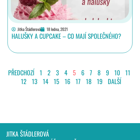
Jitka Štádlerová
18 ledna, 2021
HALUŠKY A CUPCAKE – CO MAJÍ SPOLEČNÉHO?
PŘEDCHOZÍ
1
2
3
4
5
6
7
8
9
10
11
12
13
14
15
16
17
18
19
DALŠÍ
JITKA ŠTÁDLEROVÁ