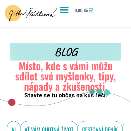
0,00
Kč
BLOG
Místo, kde s vámi můžu
sdílet své myšlenky, tipy,
nápady a zkušenosti.
Stavte se tu občas na kus řeči.
AI
AŤ VÁM CHUTNÁ ŽIVOT
CESTOVNÍ DENÍK
D