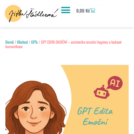
0,00
Kč
Domů
/
Obchod
/
GPTs
/ GPT EDITA EMOČNÍ – asistentka emoční hygieny a laskavé
komunikace