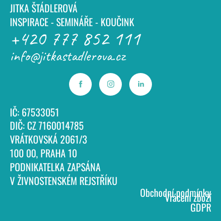
JITKA ŠTÁDLEROVÁ
INSPIRACE - SEMINÁŘE - KOUČINK
+420 777 852 111
info@jitkastadlerova.cz
IČ: 67533051
DIČ: CZ 7160014785
VRÁTKOVSKÁ 2061/3
100 00, PRAHA 10
PODNIKATELKA ZAPSÁNA
V ŽIVNOSTENSKÉM REJSTŘÍKU
Obchodní podmínky
Vrácení zboží
GDPR