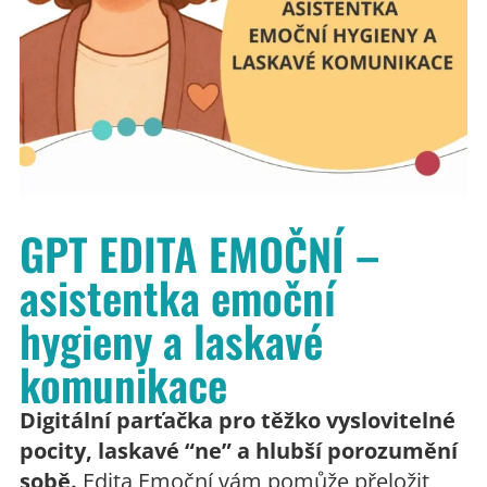
GPT EDITA EMOČNÍ –
asistentka emoční
hygieny a laskavé
komunikace
Digitální parťačka pro těžko vyslovitelné
pocity, laskavé “ne” a hlubší porozumění
sobě.
Edita Emoční vám pomůže přeložit