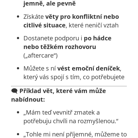
jemně, ale pevně
Získáte
věty pro konfliktní nebo
citlivé situace
, které neničí vztah
Dostanete podporu i
po hádce
nebo těžkém rozhovoru
(„aftercare“)
Můžete s ní
vést emoční deníček
,
který vás spojí s tím, co potřebujete
🗨️
Příklad vět, které vám může
nabídnout:
„Mám teď vevnitř zmatek a
potřebuju chvíli na rozmyšlenou.“
„Tohle mi není příjemné, můžeme to