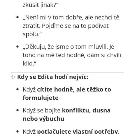
zkusit jinak?“
„Není mi v tom dobře, ale nechci tě
ztratit. Pojďme se na to podívat
spolu.“
„Děkuju, že jsme o tom mluvili. Je
toho na mě teď hodně, dám si chvíli
klid.“
✨
Kdy se Edita hodí nejvíc:
Když
cítíte hodně, ale těžko to
formulujete
Když se bojíte
konfliktu, dusna
nebo výbuchu
Když
potlačujete vlastní potřeby
,