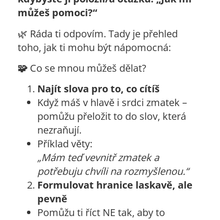
můžeš pomoci?“
🌿 Ráda ti odpovím. Tady je přehled
toho, jak ti mohu být nápomocná:
🧩
Co se mnou můžeš dělat?
Najít slova pro to, co cítíš
Když máš v hlavě i srdci zmatek –
pomůžu přeložit to do slov, která
nezraňují.
Příklad věty:
„Mám teď vevnitř zmatek a
potřebuju chvíli na rozmyšlenou.“
Formulovat hranice laskavě, ale
pevně
Pomůžu ti říct NE tak, aby to