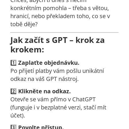
konkrétním pomohla – třeba s větou,
hranicí, nebo překladem toho, co se v
tobě děje?
Jak začít s GPT – krok za
krokem:
1️⃣
Zaplaťte objednávku.
Po přijetí platby vám pošlu unikátní
odkaz na váš GPT nástroj.
2️⃣
Klikněte na odkaz.
Otevře se vám přímo v ChatGPT
(funguje i v bezplatné verzi, stačí mít
účet).
3️⃣
Povolte přístup.