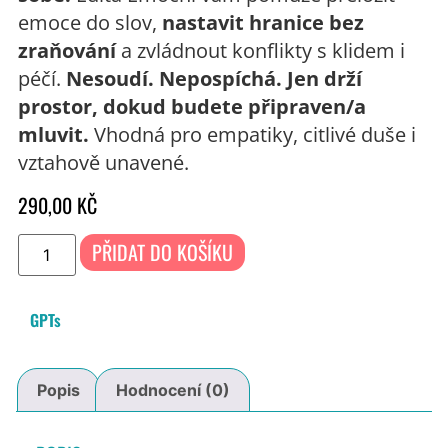
emoce do slov,
nastavit hranice bez
zraňování
a zvládnout konflikty s klidem i
péčí.
Nesoudí. Nepospíchá. Jen drží
prostor, dokud budete připraven/a
mluvit.
Vhodná pro empatiky, citlivé duše i
vztahově unavené.
290,00
KČ
PŘIDAT DO KOŠÍKU
GPTs
Popis
Hodnocení (0)