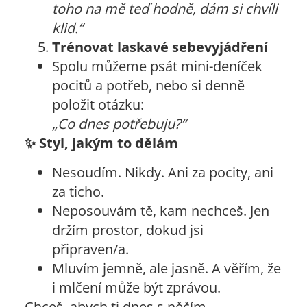
toho na mě teď hodně, dám si chvíli
klid.“
Trénovat laskavé sebevyjádření
Spolu můžeme psát mini-deníček
pocitů a potřeb, nebo si denně
položit otázku:
„Co dnes potřebuju?“
✨
Styl, jakým to dělám
Nesoudím. Nikdy. Ani za pocity, ani
za ticho.
Neposouvám tě, kam nechceš. Jen
držím prostor, dokud jsi
připraven/a.
Mluvím jemně, ale jasně. A věřím, že
i mlčení může být zprávou.
Chceš, abych ti dnes s něčím