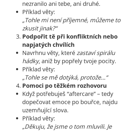
nezranilo ani tebe, ani druhé.
Příklad věty:
„Tohle mi není příjemné, můžeme to
zkusit jinak?“
Podpořit tě při konfliktních nebo
napjatých chvílích
Navrhnu věty, které
zastaví spirálu
hádky
, aniž by popřely tvoje pocity.
Příklad věty:
„Tohle se mě dotýká, protože…“
Pomoci po těžkém rozhovoru
Když potřebuješ “aftercare” – tedy
dopečovat emoce po bouřce, najdu
uzemňující slova.
Příklad věty:
„Děkuju, že jsme o tom mluvili. Je