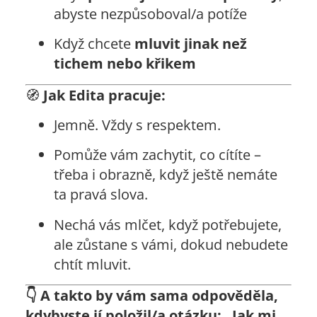
abyste nezpůsoboval/a potíže
Když chcete
mluvit jinak než
tichem nebo křikem
🧭
Jak Edita pracuje:
Jemně. Vždy s respektem.
Pomůže vám zachytit, co cítíte –
třeba i obrazně, když ještě nemáte
ta pravá slova.
Nechá vás mlčet, když potřebujete,
ale zůstane s vámi, dokud nebudete
chtít mluvit.
👇
A takto by vám sama odpověděla,
kdybyste jí položil/a otázku:
„Jak mi