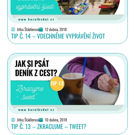
Jitka Štádlerová
12 dubna, 2018
TIP Č. 14 – VDECHNĚME VYPRÁVĚNÍ ŽIVOT
Jitka Štádlerová
10 dubna, 2018
TIP Č. 13 – ZKRACUJME – TWEET?