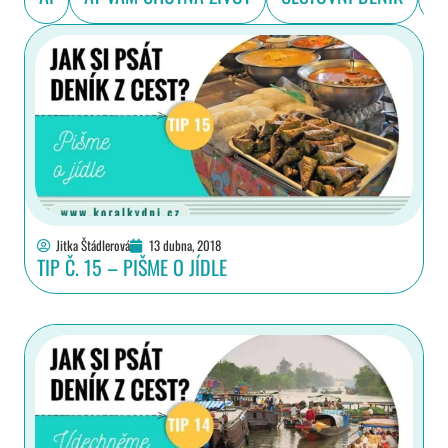
Jitka Štádlerová
13 dubna, 2018
TIP Č. 15 – PIŠME O JÍDLE