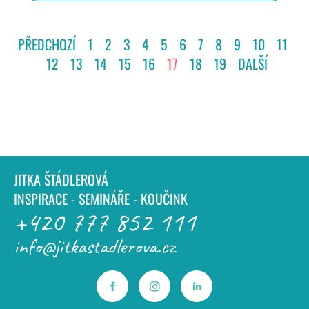
PŘEDCHOZÍ
1
2
3
4
5
6
7
8
9
10
11
12
13
14
15
16
17
18
19
DALŠÍ
JITKA ŠTÁDLEROVÁ
INSPIRACE - SEMINÁŘE - KOUČINK
+420 777 852 111
info@jitkastadlerova.cz