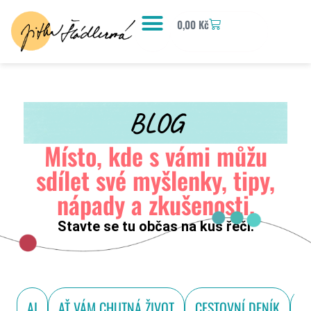
0,00
Kč
BLOG
Místo, kde s vámi můžu
sdílet své myšlenky, tipy,
nápady a zkušenosti.
Stavte se tu občas na kus řeči.
AI
AŤ VÁM CHUTNÁ ŽIVOT
CESTOVNÍ DENÍK
D