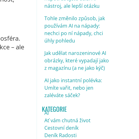
nástroj, ale lepší otázku
Tohle změnilo způsob, jak
používám AI na nápady:
nechci po ní nápady, chci
mosféra.
úhly pohledu
kce – ale
Jak udělat narozeninové AI
obrázky, které vypadají jako
z magazínu (a ne jako kýč)
AI jako instantní polévka:
Umíte vařit, nebo jen
zaléváte sáček?
KATEGORIE
AI
Ať vám chutná život
Cestovní deník
Deník Radosti