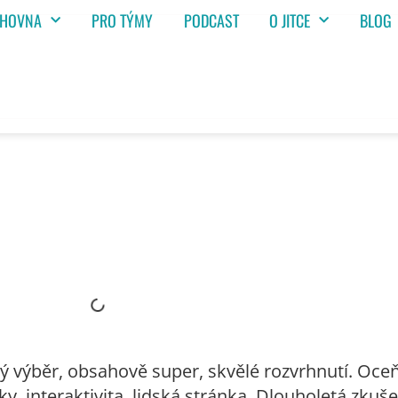
IHOVNA
PRO TÝMY
PODCAST
O JITCE
BLOG
ý výběr, obsahově super, skvělé rozvrhnutí. Oceň
, interaktivita, lidská stránka. Dlouholetá zkuš