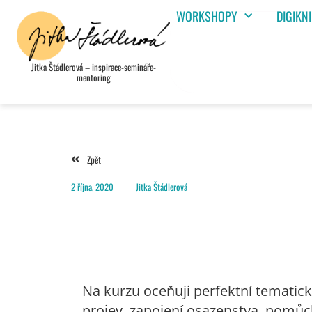
WORKSHOPY
DIGIKN
Jitka Štádlerová – inspirace-semináře-
mentoring
Zpět
2 října, 2020
Jitka Štádlerová
Na kurzu oceňuji perfektní tematick
projev, zapojení osazenstva, pomůcky