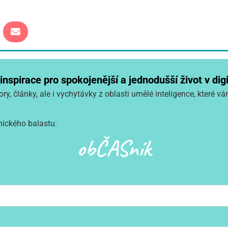
spirace pro spokojenější a jednodušší život v digi
ry, články, ale i vychytávky z oblasti umělé inteligence, které 
nického balastu.
obČASník