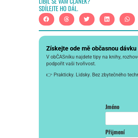
LÍBIL SE VÁM ČLÁNEK?
SDÍLEJTE HO DÁL.
Získejte ode mě občasnou dávku in
V obČASníku najdete tipy na knihy, rozhovo
podpořit vaši tvořivost.
👉 Prakticky. Lidsky. Bez zbytečného tech
Jméno
Přijmení