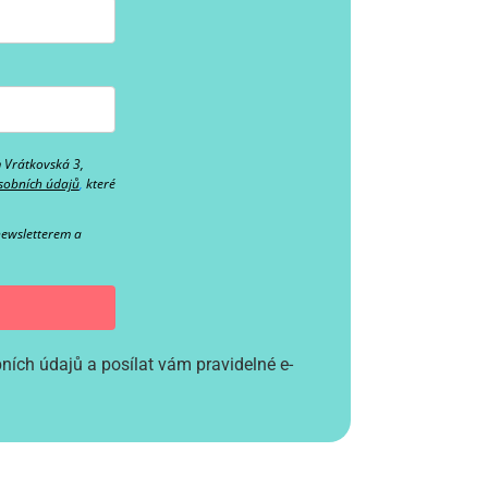
m Vrátkovská 3,
sobních údajů
,
které
newsletterem a
ích údajů a posílat vám pravidelné e-