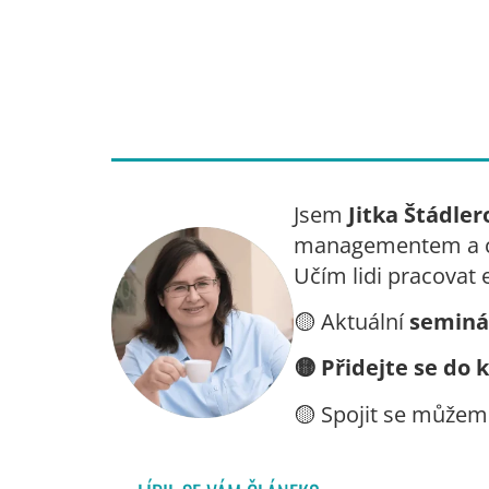
Jsem
Jitka Štádler
managementem a ch
Učím lidi pracovat 
🟡
Aktuální
seminá
🟡
Přidejte se do 
🟡
Spojit se můžem