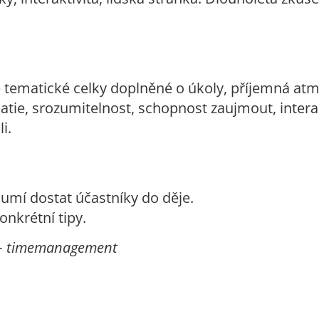
ivé tematické celky doplněné o úkoly, příjemná at
tie, srozumitelnost, schopnost zaujmout, intera
i.
 umí dostat účastníky do děje.
onkrétní tipy.
é – timemanagement