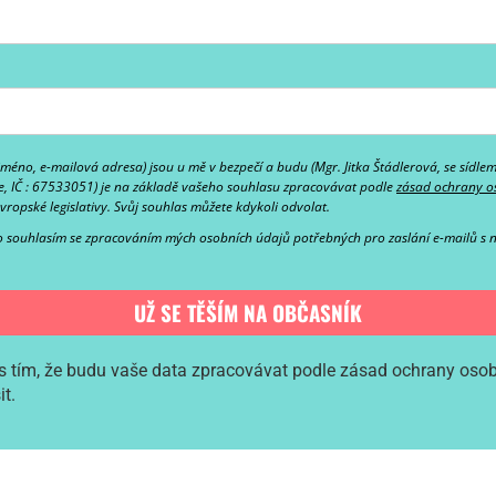
jméno, e-mailová adresa) jsou u mě v bezpečí a budu
(Mgr. Jitka Štádlerová, se sídle
e, IČ : 67533051)
je na základě vašeho souhlasu zpracovávat podle
zásad
ochrany o
evropské legislativy.
Svůj souhlas můžete kdykoli odvolat.
ko
souhlasím se zpracováním mých osobních údajů potřebných pro zaslání e-mailů s 
UŽ SE TĚŠÍM NA OBČASNÍK
s tím, že budu vaše data zpracovávat podle zásad ochrany osobn
t.