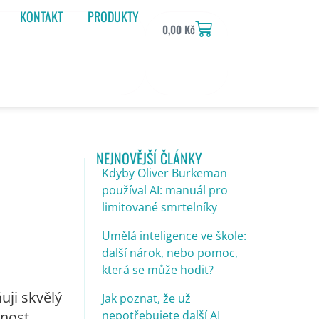
KONTAKT
PRODUKTY
0,00
Kč
NEJNOVĚJŠÍ ČLÁNKY
Kdyby Oliver Burkeman
používal AI: manuál pro
limitované smrtelníky
Umělá inteligence ve škole:
další nárok, nebo pomoc,
která se může hodit?
uji skvělý
Jak poznat, že už
enost,
nepotřebujete další AI