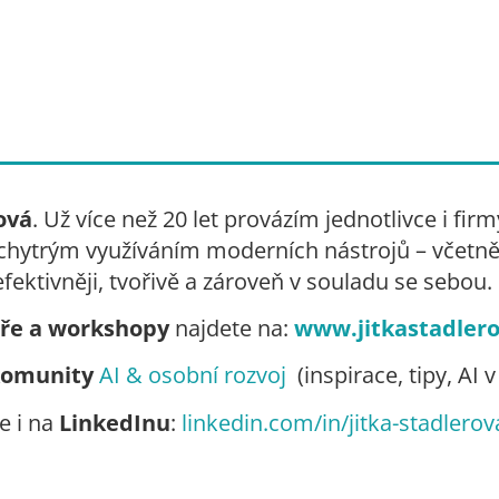
ová
. Už více než 20 let provázím jednotlivce i f
ytrým využíváním moderních nástrojů – včetně 
efektivněji, tvořivě a zároveň v souladu se sebou.
ře a workshopy
najdete na:
www.jitkastadlero
komunity
AI & osobní rozvoj
(inspirace, tipy, AI 
e i na
LinkedInu
:
linkedin.com/in/jitka-stadlerov