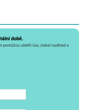
tální době.
vám pomůžou ušetřit čas, získat nadhled a