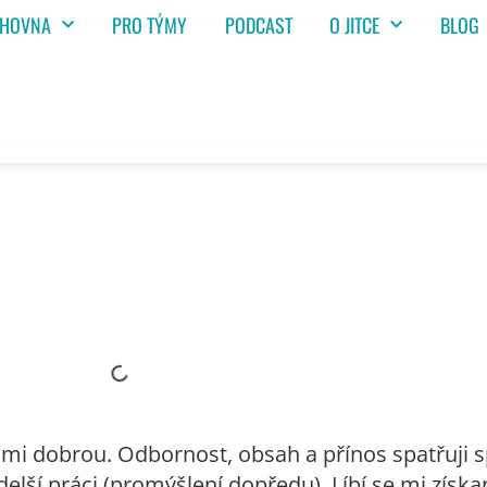
IHOVNA
PRO TÝMY
PODCAST
O JITCE
BLOG
i dobrou. Odbornost, obsah a přínos spatřuji s
elší práci (promýšlení dopředu). Líbí se mi získa