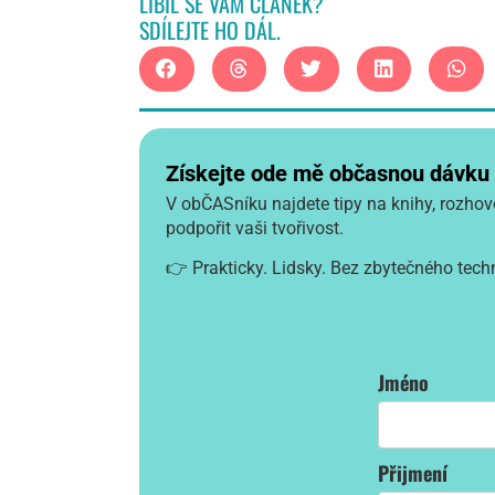
LÍBIL SE VÁM ČLÁNEK?
SDÍLEJTE HO DÁL.
Získejte ode mě občasnou dávku in
V obČASníku najdete tipy na knihy, rozhovo
podpořit vaši tvořivost.
👉 Prakticky. Lidsky. Bez zbytečného tech
Jméno
Přijmení