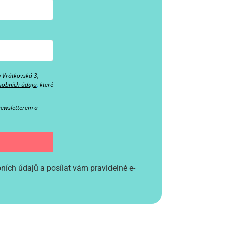
m Vrátkovská 3,
sobních údajů
,
které
newsletterem a
ích údajů a posílat vám pravidelné e-