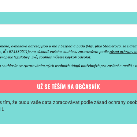
jméno, e-mailová adresa) jsou u mě v bezpečí a budu
(Mgr. Jitka Štádlerová, se sídle
e, IČ : 67533051)
je na základě vašeho souhlasu zpracovávat podle
zásad
ochrany o
evropské legislativy.
Svůj souhlas můžete kdykoli odvolat.
ko
souhlasím se zpracováním mých osobních údajů potřebných pro zaslání e-mailů s 
UŽ SE TĚŠÍM NA OBČASNÍK
s tím, že budu vaše data zpracovávat podle zásad ochrany osobn
t.