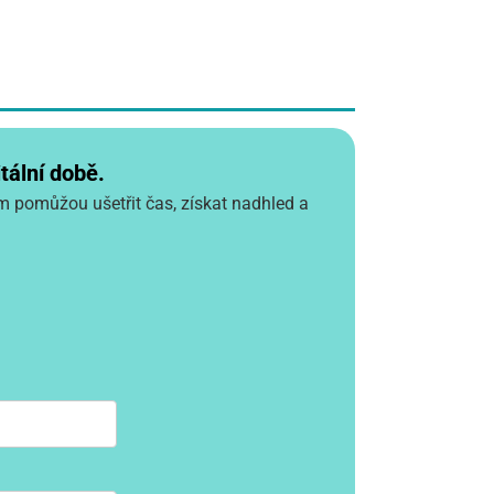
tální době.
vám pomůžou ušetřit čas, získat nadhled a