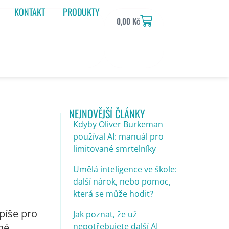
KONTAKT
PRODUKTY
0,00
Kč
NEJNOVĚJŠÍ ČLÁNKY
Kdyby Oliver Burkeman
používal AI: manuál pro
limitované smrtelníky
Umělá inteligence ve škole:
další nárok, nebo pomoc,
která se může hodit?
píše pro
Jak poznat, že už
né
nepotřebujete další AI