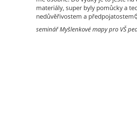
materiály, super byly pomůcky a tec
nedůvěřivostem a předpojatostem😊.
seminář Myšlenkové mapy pro VŠ pe