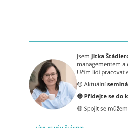
Jsem
Jitka Štádler
managementem a ch
Učím lidi pracovat 
🟡
Aktuální
seminá
🟡
Přidejte se do 
🟡
Spojit se můžem