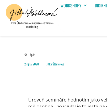
WORKSHOPY
DIGIKN
Jitka Štádlerová – inspirace-semináře-
mentoring
Zpět
2 října, 2020
Jitka Štádlerová
Úroveň semináře hodnotím jako velm
mě osobně. Do výuky je to ještě na d