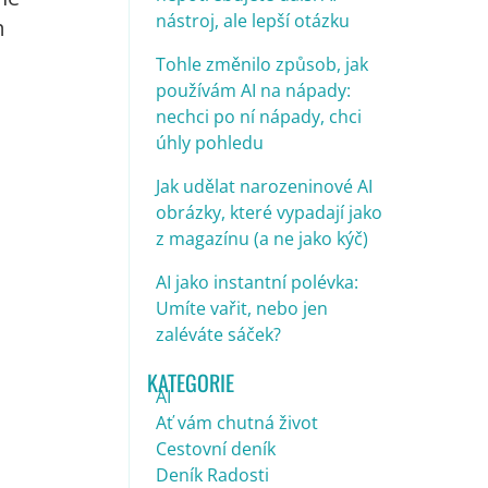
nástroj, ale lepší otázku
m
Tohle změnilo způsob, jak
používám AI na nápady:
nechci po ní nápady, chci
úhly pohledu
Jak udělat narozeninové AI
obrázky, které vypadají jako
z magazínu (a ne jako kýč)
AI jako instantní polévka:
Umíte vařit, nebo jen
zaléváte sáček?
KATEGORIE
AI
Ať vám chutná život
Cestovní deník
Deník Radosti