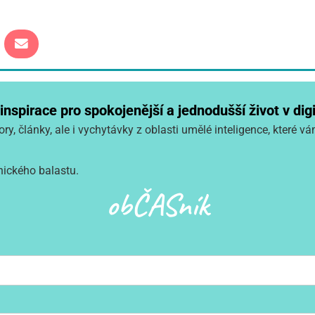
spirace pro spokojenější a jednodušší život v digi
ry, články, ale i vychytávky z oblasti umělé inteligence, které 
nického balastu.
obČASník