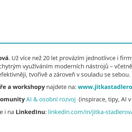
ová
. Už více než 20 let provázím jednotlivce i f
ytrým využíváním moderních nástrojů – včetně 
efektivněji, tvořivě a zároveň v souladu se sebou.
ře a workshopy
najdete na:
www.jitkastadlero
komunity
AI & osobní rozvoj
(inspirace, tipy, AI 
e i na
LinkedInu
:
linkedin.com/in/jitka-stadlerov