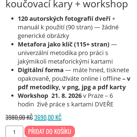
koučovací kary + workshop
120 autorských fotografií dveří
+
manuál k použití (90 stran) — žádné
generické obrázky
Metafora jako klíč (115+ stran)
—
univerzální metodika pro práci s
jakýmikoli metaforickými kartami
Digitální forma
— máte hned, tisknete
opakovaně, používáte online i offline
– v
pdf metodiky, v png, jpg a pdf karty
Workshop 21. 8. 2026
v Praze – 6
hodin živě práce s kartami DVEŘE
3980,00
KČ
3690,00
KČ
PŘIDAT DO KOŠÍKU