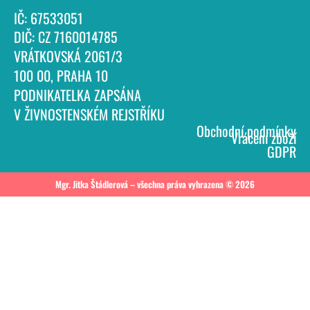
IČ: 67533051
DIČ: CZ 7160014785
VRÁTKOVSKÁ 2061/3
100 00, PRAHA 10
PODNIKATELKA ZAPSÁNA
V ŽIVNOSTENSKÉM REJSTŘÍKU
Obchodní podmínky
Vrácení zboží
GDPR
Mgr. Jitka Štádlerová – všechna práva vyhrazena © 2026