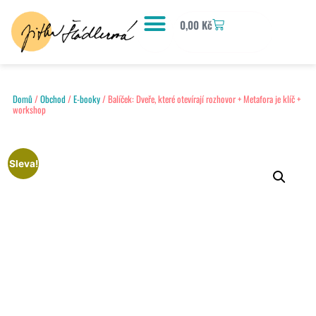
0,00
Kč
Domů
/
Obchod
/
E-booky
/ Balíček: Dveře, které otevírají rozhovor + Metafora je klíč +
workshop
Sleva!