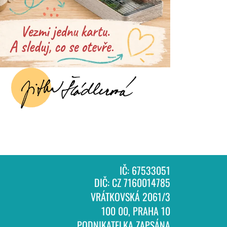
IČ: 67533051
DIČ: CZ 7160014785
VRÁTKOVSKÁ 2061/3
100 00, PRAHA 10
PODNIKATELKA ZAPSÁNA