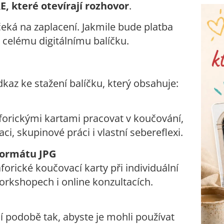
, které otevírají rozhovor
.
eká na zaplacení. Jakmile bude platba
 celému digitálnímu balíčku.
kaz ke stažení balíčku, který obsahuje:
aforickými kartami pracovat v koučování,
aci, skupinové práci i vlastní sebereflexi.
 formátu JPG
orické koučovací karty při individuální
orkshopech i online konzultacích.
ní podobě tak, abyste je mohli používat