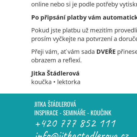
online nebo si je podle potřeby vytisk
Po připsání platby vám automaticky
Pokud jste platbu už mezitím provedli,
prosím vyčkejte na potvrzení a doruč
Přeji vám, ať vám sada
DVEŘE
přinese
obrazem a reflexí.
Jitka Štádlerová
koučka • lektorka
JITKA ŠTÁDLEROVÁ
INSPIRACE - SEMINÁŘE - KOUČINK
+420 777 852 111
info@jitkastadlerova.cz