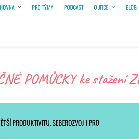
IHOVNA
PRO TÝMY
PODCAST
O JITCE
BLOG
ČNÉ POMŮCKY ke stažení 
ĚTŠÍ PRODUKTIVITU, SEBEROZVOJ I PRO