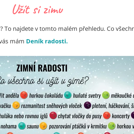
Užít si zimu
? To najdete v tomto malém přehledu. Co všechno 
ro vás mám
Deník radosti.