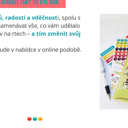
TÁHNOUT JAKÝ TO BYL ROK
, radosti a vděčnost
i, spolu s
namenávat vše, co vám udělalo
v na rtech –
a tím změnit svůj
bude v nabídce v online podobě.