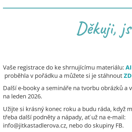
Děkuji, j
Vaše registrace do
ke shrnujícímu materiálu:
AI
proběhla v pořádku a můžete si je stáhnout
ZD
Další e-booky a semináře na tvorbu obrázků a vy
na leden 2026.
Užijte si krásný konec roku a budu ráda, když mi 
třeba další podněty a nápady, ať už na e-mail:
info@jitkastadlerova.cz, nebo do skupiny FB.