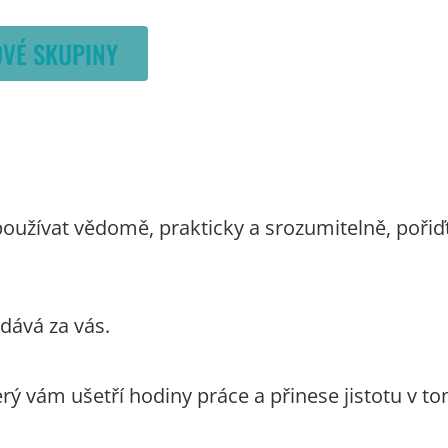
VÉ SKUPINY
používat vědomě, prakticky a srozumitelně, pořiď
dává za vás.
 vám ušetří hodiny práce a přinese jistotu v to