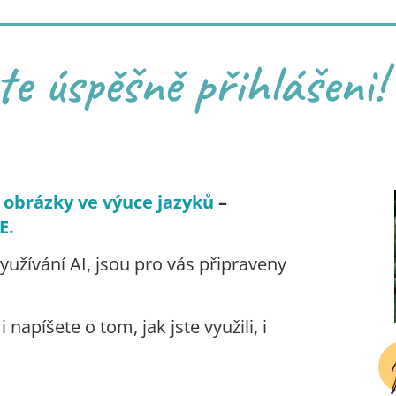
ste úspěšně přihlášeni!
 obrázky ve výuce jazyků
–
E.
užívání AI, jsou pro vás připraveny
napíšete o tom, jak jste využili, i