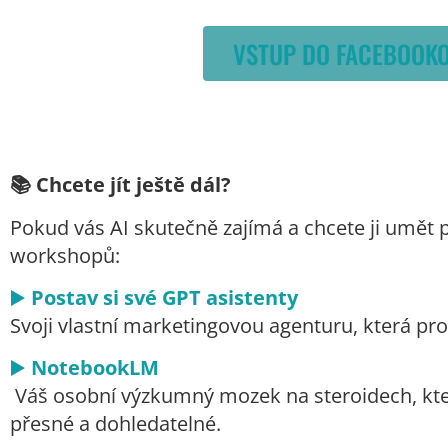
VSTUP DO FACEBOOKO
📚
Chcete jít ještě dál?
Pokud vás AI skutečně zajímá a chcete ji umět 
workshopů:
▶️
Postav si své GPT asistenty
Svoji vlastní marketingovou agenturu, která pro
▶️
NotebookLM
Váš osobní výzkumný mozek na steroidech, který
přesné a dohledatelné.